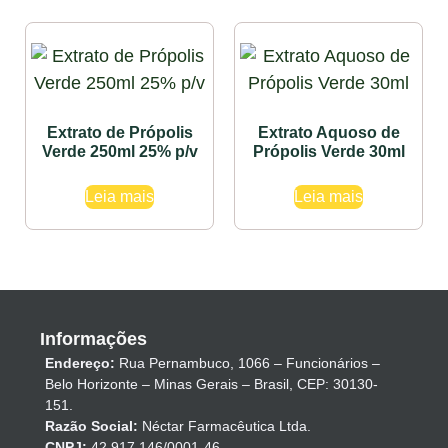
Extrato de Própolis
Extrato Aquoso de
Verde 250ml 25% p/v
Própolis Verde 30ml
Leia mais
Leia mais
Informações
Endereço:
Rua Pernambuco, 1066 – Funcionários –
Belo Horizonte – Minas Gerais – Brasil, CEP: 30130-
151.
Razão Social:
Néctar Farmacêutica Ltda.
CNPJ:
42.917.146/0001-46