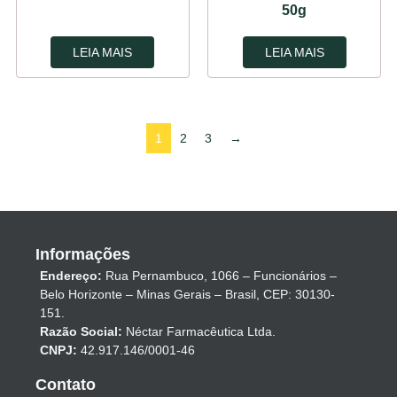
50g
LEIA MAIS
LEIA MAIS
1
2
3
→
Informações
Endereço:
Rua Pernambuco, 1066 – Funcionários –
Belo Horizonte – Minas Gerais – Brasil, CEP: 30130-
151.
Razão Social:
Néctar Farmacêutica Ltda.
CNPJ:
42.917.146/0001-46
Contato