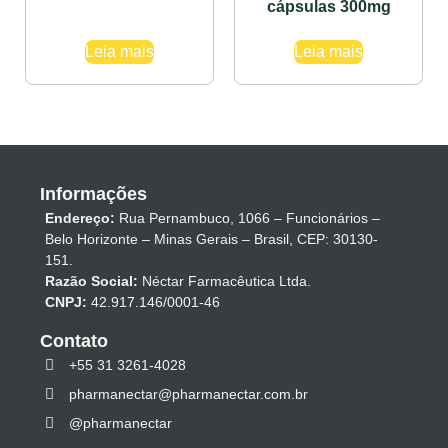
cápsulas 300mg
Leia mais
Leia mais
Informações
Endereço:
Rua Pernambuco, 1066 – Funcionários –
Belo Horizonte – Minas Gerais – Brasil, CEP: 30130-
151.
Razão Social:
Néctar Farmacêutica Ltda.
CNPJ:
42.917.146/0001-46
Contato
+55 31 3261-4028
pharmanectar@pharmanectar.com.br
@pharmanectar